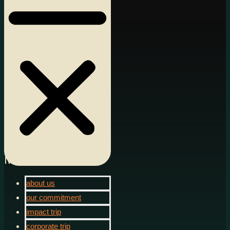
Menu
about us
our commitment
impact trip
corporate trip