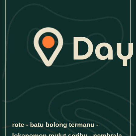
rote - batu bolong termanu -
lokanomon mulut seribu - nembrala