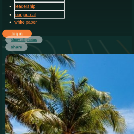
leadership
our journal
white paper
login
show all photos
share