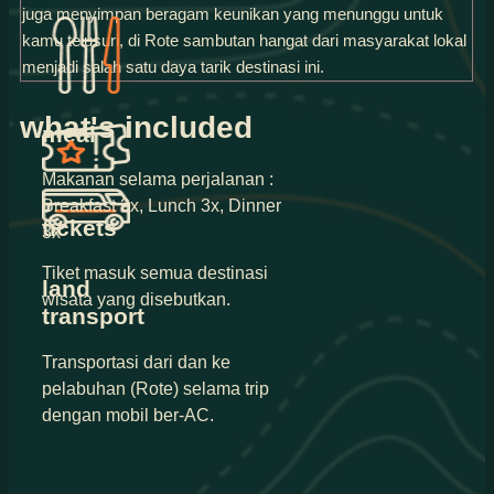
juga menyimpan beragam keunikan yang menunggu untuk
kamu telusuri, di Rote sambutan hangat dari masyarakat lokal
menjadi salah satu daya tarik destinasi ini.
what's included
meal
Makanan selama perjalanan :
Breakfast 3x, Lunch 3x, Dinner
tickets
3x
Tiket masuk semua destinasi
land
wisata yang disebutkan.
transport
Transportasi dari dan ke
pelabuhan (Rote) selama trip
dengan mobil ber-AC.