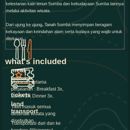
kelestarian kain tenun Sumba dan kebudayaan Sumba lainnya
melalui aktivitas wisata.
Dari ujung ke ujung, Tanah Sumba menyimpan beragam
kekayaan dan keindahan alam serta budaya yang wajib untuk
ditelusuri
what's included
meal
Makanan selama
perjalanan : Breakfast 3x,
tickets
Lunch 2x, Dinner 3x.
land
Tiket masuk semua
transport
destinasi wisata yang
disebutkan.
Transportasi dari dan ke