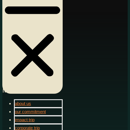
Menu
about us
our commitment
impact trip
corporate trip