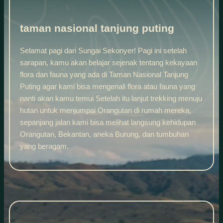
taman nasional tanjung puting
Selamat pagi dari Sungai Sekonyer! Pagi ini setelah
sarapan, kamu akan belajar sejenak tentang kekayaan
flora dan fauna yang ada di Taman Nasional Tanjung
Puting agar kami bisa mengenali flora atau fauna yang
nanti akan kamu temui Setelah itu lanjut trekking menuju
hutan untuk menjumpai Orangutan di rumah mereka,
sepanjang jalan kami bisa melihat langsung kehidupan
Orangutan, Bekantan, aneka Burung, dan tumbuhan
yang beragam.