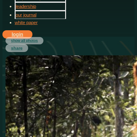
leadership
our journal
white paper
login
show all photos
share