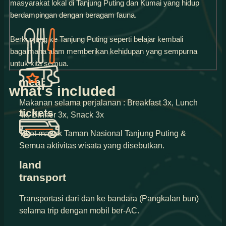
masyarakat lokal di Tanjung Puting dan Kumai yang hidup
berdampingan dengan beragam fauna.
Berkunjung ke Tanjung Puting seperti belajar kembali
bagaimana alam memberikan kehidupan yang sempurna
untuk kita semua.
meal
what's included
Makanan selama perjalanan : Breakfast 3x, Lunch
tickets
4x, Dinner 3x, Snack 3x
Tiket masuk Taman Nasional Tanjung Puting &
Semua aktivitas wisata yang disebutkan.
land
transport
Transportasi dari dan ke bandara (Pangkalan bun)
selama trip dengan mobil ber-AC.