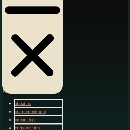
Menu
about us
our commitment
impact trip
corporate trip