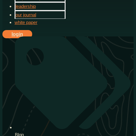
leadership
our journal
white paper
login
Blog