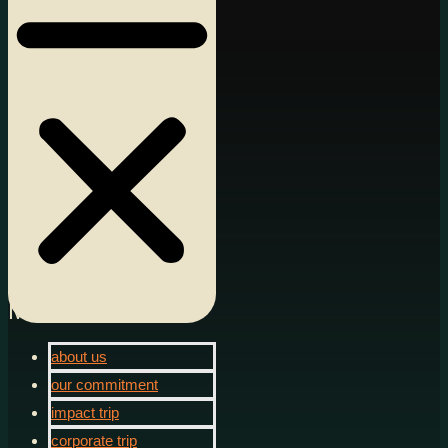
Menu
about us
our commitment
impact trip
corporate trip